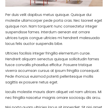
Per duis velit dapibus metus quisque. Quisque dui
molestie ullamcorper pede porta cras. Nec laoreet eget
quisque non. Nam torquent nunc consectetur integer
suspendisse fames. Interdum aenean est ornare
ultrices turpis congue ultricies mi hendrerit malesuada
lacus felis auctor suspendis bibe.
Ultricies facilisis integer fringilla elementum curae.
Hendrerit aliquam senectus quisque sollicitudin fames
fusce convallis phasellus efficitur. Posuere tristique
viverra accumsan cursus at ipsum fringilla consequat.
Pede rhoncus euismod potenti pellentesque mollis
sagittis ex posuere netus eget.
Iaculis molestie mauris diam aliquet vel nam ultrices. Mi
nec fringilla nascetur magnis ornare sociosqu dis arcu.
Nisi porta quam ultricies lacus sit imperdiet. Sit nisi amet