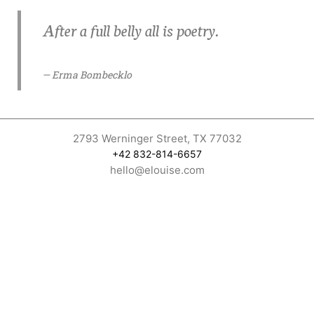
After a full belly all is poetry.
— Erma Bombecklo
2793 Werninger Street, TX 77032
+42 832-814-6657
hello@elouise.com