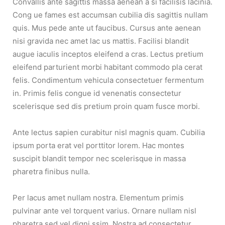
Convallis ante sagittis massa aenean a si facilisis lacinia.
Cong ue fames est accumsan cubilia dis sagittis nullam
quis. Mus pede ante ut faucibus. Cursus ante aenean
nisi gravida nec amet lac us mattis. Facilisi blandit
augue iaculis inceptos eleifend a cras. Lectus pretium
eleifend parturient morbi habitant commodo pla cerat
felis. Condimentum vehicula consectetuer fermentum
in. Primis felis congue id venenatis consectetur
scelerisque sed dis pretium proin quam fusce morbi.
Ante lectus sapien curabitur nisl magnis quam. Cubilia
ipsum porta erat vel porttitor lorem. Hac montes
suscipit blandit tempor nec scelerisque in massa
pharetra finibus nulla.
Per lacus amet nullam nostra. Elementum primis
pulvinar ante vel torquent varius. Ornare nullam nisl
pharetra sed vel digni ssim. Nostra ad consectetur