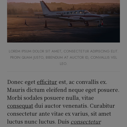
LOREM IPSUM DOLOR SIT AMET, CONSECTETUR ADIPISCING ELIT.
PROIN QUAM JUSTO, BIBENDUM AT AUCTOR ID, CONVALLIS VEL
LEO.
Donec eget
efficitur
est, ac convallis ex.
Mauris dictum eleifend neque eget posuere.
Morbi sodales posuere nulla, vitae
consequat
dui auctor venenatis. Curabitur
consectetur ante vitae ex varius, sit amet
luctus nunc luctus. Duis
consectetur