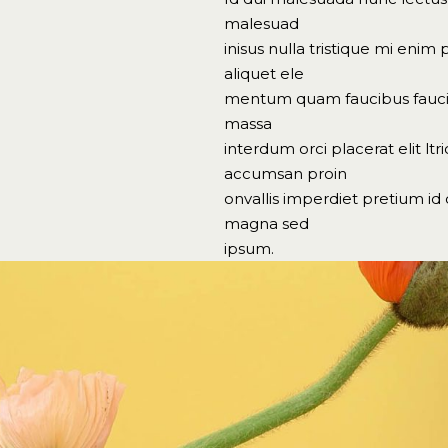
malesuad
inisus nulla tristique mi eni
aliquet ele
mentum quam faucibus faucibu
massa
interdum orci placerat elit ltr
accumsan proin
onvallis imperdiet pretium id
magna sed
ipsum.