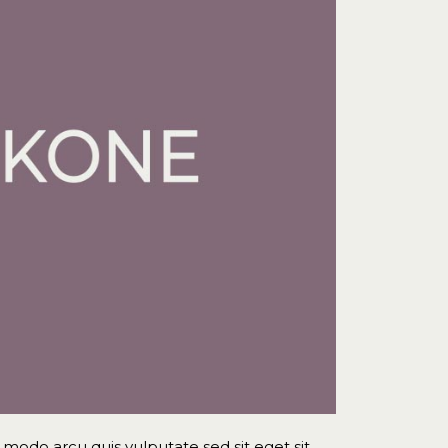
modo arcu quis vulputate sed sit eget sit