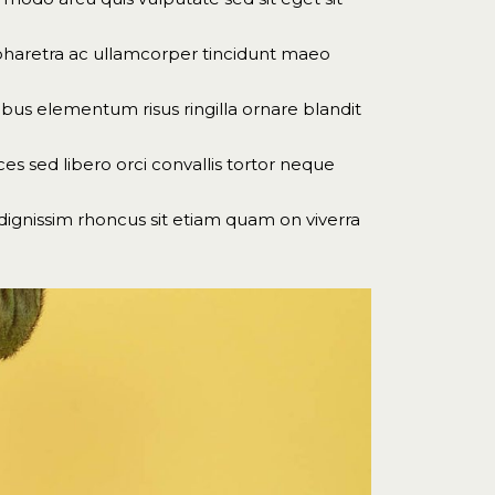
m pharetra ac ullamcorper tincidunt maeo
s elementum risus ringilla ornare blandit
ices sed libero orci convallis tortor neque
 dignissim rhoncus sit etiam quam on viverra