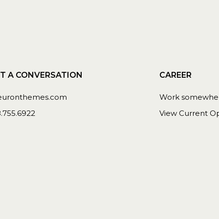
T A CONVERSATION
CAREER
euronthemes.com
Work somewhere
8.755.6922
View Current Op