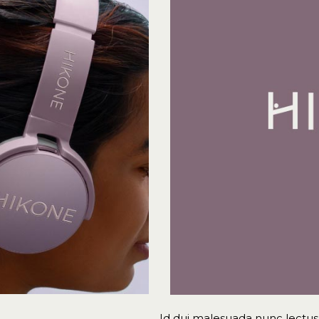
Id dui malesuada nunc lectus 