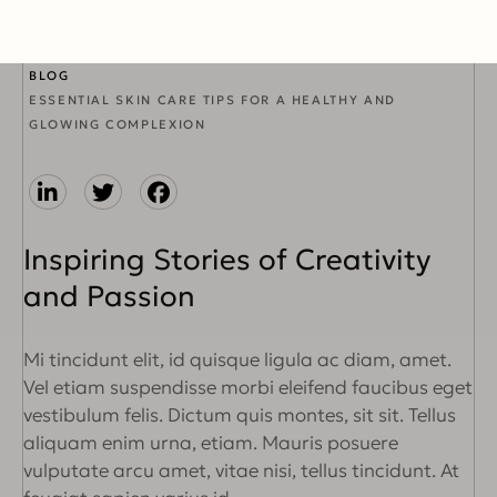
BLOG
ESSENTIAL SKIN CARE TIPS FOR A HEALTHY AND
GLOWING COMPLEXION
Inspiring Stories of Creativity
and Passion
Mi tincidunt elit, id quisque ligula ac diam, amet.
Vel etiam suspendisse morbi eleifend faucibus eget
vestibulum felis. Dictum quis montes, sit sit. Tellus
aliquam enim urna, etiam. Mauris posuere
vulputate arcu amet, vitae nisi, tellus tincidunt. At