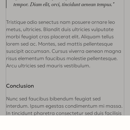
tempor. Diam elit, orci, tincidunt aenean tempus."
Tristique odio senectus nam posuere ornare leo
metus, ultricies. Blandit duis ultricies vulputate
morbi feugiat cras placerat elit. Aliquam tellus
lorem sed ac. Montes, sed mattis pellentesque
suscipit accumsan. Cursus viverra aenean magna
risus elementum faucibus molestie pellentesque.
Arcu ultricies sed mauris vestibulum.
Conclusion
Nunc sed faucibus bibendum feugiat sed
interdum. Ipsum egestas condimentum mi massa.
In tincidunt pharetra consectetur sed duis facilisis
metus. Etiam egestas in nec sed et. Quis lobortis at
sit dictum eget nibh tortor commodo cursus.