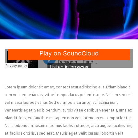
Lorem ipsum dolor sit amet, consectetur adipiscing elit. Etiam blandit
sem vel neque iaculis, vitae tempus lacus pellentesque. Nullam sed est
vel massa laoreet varius. Sed euismod arcu ante, ac lacinia nunc
venenatis eget. Sed bibendum, turpis vitae dapibus venenatis, urna ex
blandit felis, eu faucibus mi sapien non velit. Aenean eu tempor lectus.
Nulla bibendum, ipsum maximus facilisis ultrices, arcu augue facilisis nisi,
at facilisis orci risus sed erat. Mauris eget velit cursus, lobortis velit