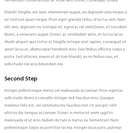
fermentum condimentum ac vitae sem. Donec consequat ornare.
blandit fringilla, est nunc elementum augue, eu dignissim urna neque a
ex. Sed non quam neque. Proin eget gravida tellus, id luctus sem. Nam
elit sem, dignissim eu tristique et, egestas vel velit.Donec et tincidunt
libero, a venenatis augue. Donec ac vestibulum ante, et luctus lacus.
Morbi aliquet quis tortor at fringilla. Integer erat sapien, consequat sit
amet lacus ut, ullamcorper hendrerit eros. Duis finibus efficitur turpis a
porta. Sed ultricies, mauris ut dictum blandit, ex mi finibus risus, et
sollicitudin nisl arcu bibendum nisi.
Second Step
Integer pellentesque metus vel malesuada accumsan. Proin egestas
sollicitudin libero a convallis. Integer sed faucibus eros. Quisque
maximus felis est, vel venenatis nisi faucibus non. Ut suscipit velit
ultrices dui tempus accumsan. Donec in metus et enim sagittis
malesuada id ut eros. Nullam dictum in metus eu fermentum. Nunc
pellentesque turpis eu porttitor lacinia. Integer lacus justo, pulvinar