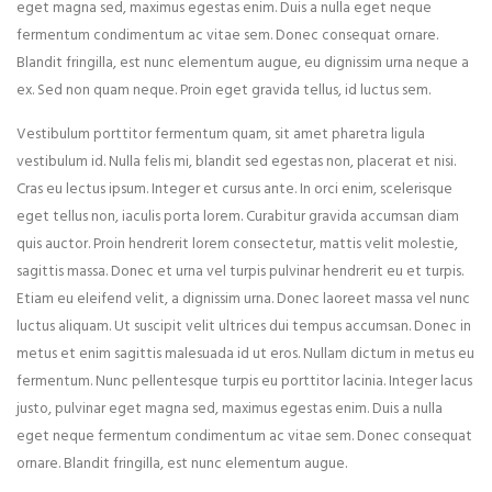
eget magna sed, maximus egestas enim. Duis a nulla eget neque
fermentum condimentum ac vitae sem. Donec consequat ornare.
Blandit fringilla, est nunc elementum augue, eu dignissim urna neque a
ex. Sed non quam neque. Proin eget gravida tellus, id luctus sem.
Vestibulum porttitor fermentum quam, sit amet pharetra ligula
vestibulum id. Nulla felis mi, blandit sed egestas non, placerat et nisi.
Cras eu lectus ipsum. Integer et cursus ante. In orci enim, scelerisque
eget tellus non, iaculis porta lorem. Curabitur gravida accumsan diam
quis auctor. Proin hendrerit lorem consectetur, mattis velit molestie,
sagittis massa. Donec et urna vel turpis pulvinar hendrerit eu et turpis.
Etiam eu eleifend velit, a dignissim urna. Donec laoreet massa vel nunc
luctus aliquam. Ut suscipit velit ultrices dui tempus accumsan. Donec in
metus et enim sagittis malesuada id ut eros. Nullam dictum in metus eu
fermentum. Nunc pellentesque turpis eu porttitor lacinia. Integer lacus
justo, pulvinar eget magna sed, maximus egestas enim. Duis a nulla
eget neque fermentum condimentum ac vitae sem. Donec consequat
ornare. Blandit fringilla, est nunc elementum augue.