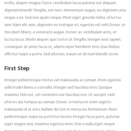
mollis, aliquet magna. Fusce vestibulum lacus pulvinar est aliquam
dignissim.blandit fringilla, est nunc elementum augue, eu dignissim urna
neque a ex. Sed non quam neque. Proin eget gravida tellus, id luctus
sem. Nam elit sem, dignissim eu tristique et, egestas vel velit.Donec et
tincidunt libero, a venenatis augue. Donec ac vestibulum ante, et
luctus lacus. Morbi aliquet quis tortor at fringilla. Integer erat sapien,
consequat sit amet lacus ut, ullamcorper hendrerit eros. Duis finibus
efficitur turpis a porta. Sed ultricies, mauris ut dictum blandit ex mi.
First Step
Integer pellentesque metus vel malesuada accumsan. Proin egestas
sollicitudin libero a convallis. Integer sed faucibus eros. Quisque
maximus felis est, vel venenatis nisi faucibus non. Ut suscipit velit
ultrices dui tempus accumsan. Donec in metus et enim sagittis
malesuada id ut eros. Nullam dictum in metus eu fermentum. Nunc
pellentesque turpis eu porttitor lacinia. Integer lacus justo, pulvinar
eget magna sed, maximus egestas enim. Duis a nulla eget neque