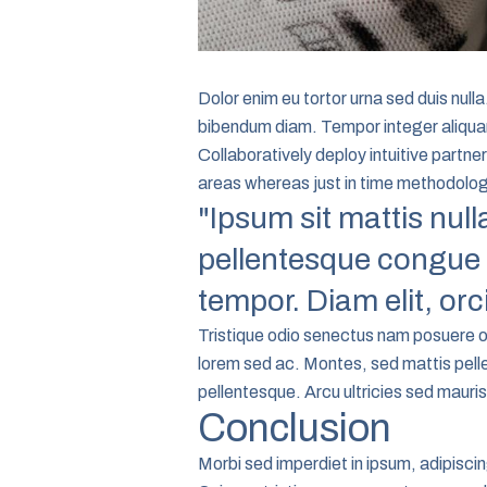
Dolor enim eu tortor urna sed duis nulla
bibendum diam. Tempor integer aliquam 
Collaboratively deploy intuitive part
areas whereas just in time methodologi
"Ipsum sit mattis nul
pellentesque congue 
tempor. Diam elit, or
Tristique odio senectus nam posuere orn
lorem sed ac. Montes, sed mattis pel
pellentesque. Arcu ultricies sed mauri
Conclusion
Morbi sed imperdiet in ipsum, adipiscing e