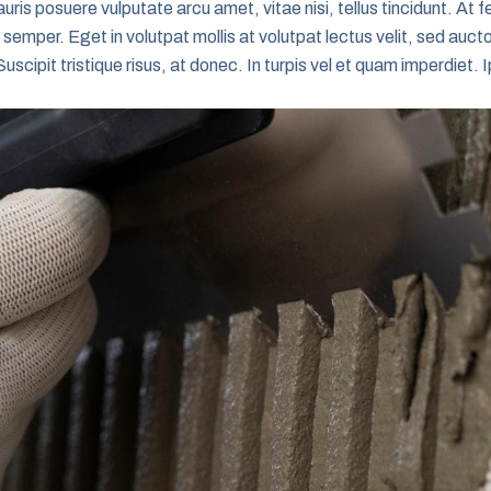
uris posuere vulputate arcu amet, vitae nisi, tellus tincidunt. At f
 semper. Eget in volutpat mollis at volutpat lectus velit, sed auct
uscipit tristique risus, at donec. In turpis vel et quam imperdiet.