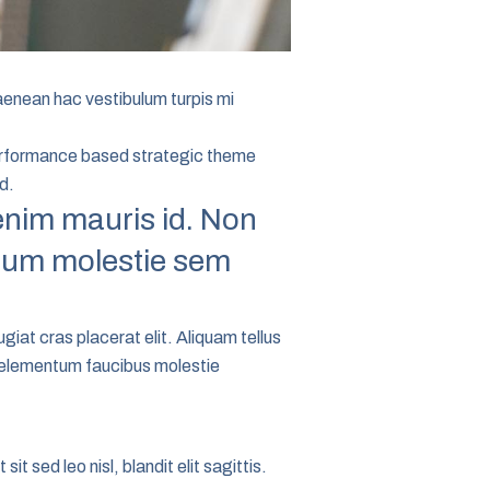
e aenean hac vestibulum turpis mi
performance based strategic theme
d.
 enim mauris id. Non
ctum molestie sem
giat cras placerat elit. Aliquam tellus
 elementum faucibus molestie
sit sed leo nisl, blandit elit sagittis.