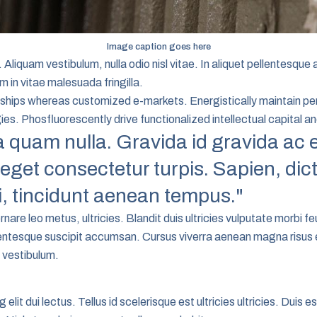
Image caption goes here
. Aliquam vestibulum, nulla odio nisl vitae. In aliquet pellentesqu
in vitae malesuada fringilla.
nerships whereas customized e-markets. Energistically maintain 
es. Phosfluorescently drive functionalized intellectual capital an
la quam nulla. Gravida id gravida ac
eget consectetur turpis. Sapien, di
ci, tincidunt aenean tempus."
are leo metus, ultricies. Blandit duis ultricies vulputate morbi feu
lentesque suscipit accumsan. Cursus viverra aenean magna risus
s vestibulum.
lit dui lectus. Tellus id scelerisque est ultricies ultricies. Duis est 