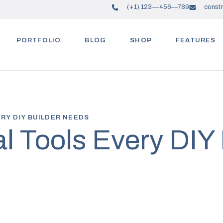
(+1) 123—456—789
const
PORTFOLIO
BLOG
SHOP
FEATURES
RY DIY BUILDER NEEDS
l Tools Every DIY 