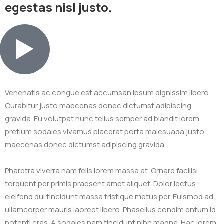
egestas nisl justo.
Venenatis ac congue est accumsan ipsum dignissim libero.
Curabitur justo maecenas donec dictumst adipiscing
gravida. Eu volutpat nunc tellus semper ad blandit lorem
pretium sodales vivamus placerat porta malesuada justo
maecenas donec dictumst adipiscing gravida.
Pharetra viverra nam felis lorem massa at. Ornare facilisi
torquent per primis praesent amet aliquet. Dolor lectus
eleifend dui tincidunt massa tristique metus per. Euismod ad
ullamcorper mauris laoreet libero. Phasellus condim entum id
potenti cras. A sodales nam tincidunt nibh magna. Hac lorem