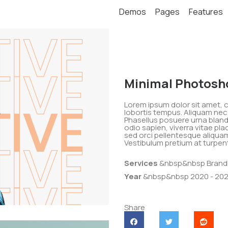
Demos
Pages
Features
Minimal Photosh
Lorem ipsum dolor sit amet, co
lobortis tempus. Aliquam nec 
Phasellus posuere urna blandi
odio sapien, viverra vitae pla
sed orci pellentesque aliqua
Vestibulum pretium at turpen
Services
&nbsp&nbsp Brandi
Year
&nbsp&nbsp 2020 - 202
Share