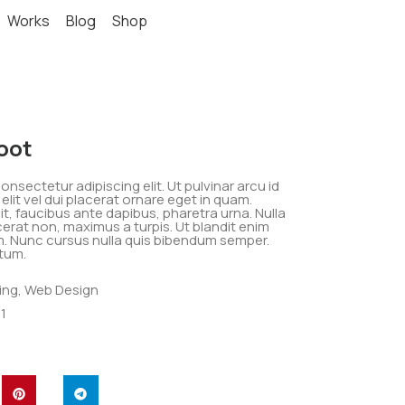
Works
Blog
Shop
oot
nsectetur adipiscing elit. Ut pulvinar arcu id
elit vel dui placerat ornare eget in quam.
t, faucibus ante dapibus, pharetra urna. Nulla
cerat non, maximus a turpis. Ut blandit enim
m. Nunc cursus nulla quis bibendum semper.
tum.
ng, Web Design
1