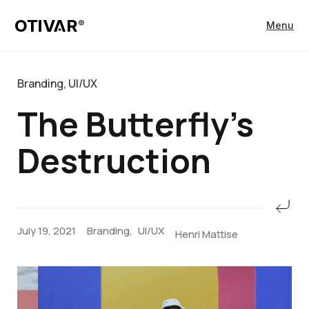
Menu
Branding
,
UI/UX
The Butterfly’s
Destruction
July 19, 2021
Branding
,
UI/UX
Henri Mattise