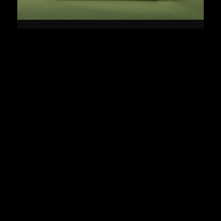
July 4, 2022
Interview
We have a big stove which keeps us
very toasty.
Read More