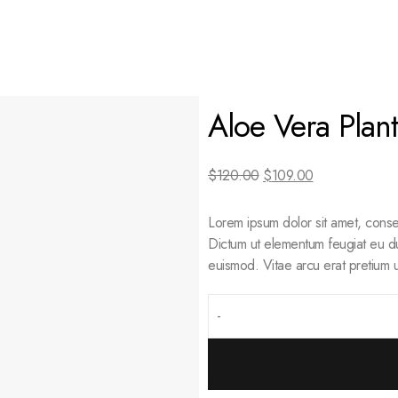
Aloe Vera Plant
$
120.00
$
109.00
Lorem ipsum dolor sit amet, consec
Dictum ut elementum feugiat eu du
euismod. Vitae arcu erat pretium u
-