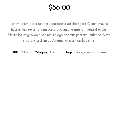
$
56.00
Lorem ipsum dolor sit amet, consectetur adipiscing elit. Dictum mauris
habitant laoreet urna, sem purus. Dictum ut elementum feugiat eu dui.
Mauris ipsum gravida a sed mauris eget vivamus pharetra, euismod. Vitae
arcu erat pretium ut. Dictumst tempor faucibus at mi.
9877
Decor
clock
,
creamic
,
green
SKU
Category
Tags