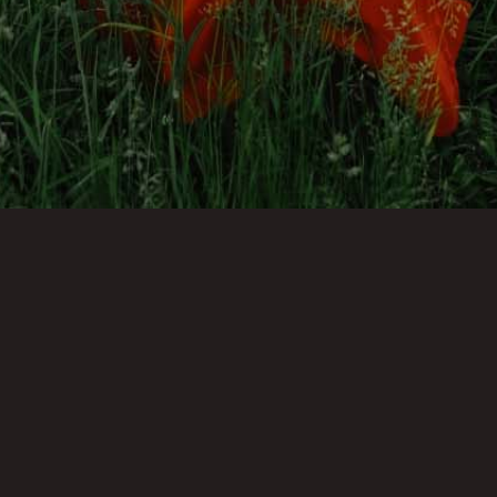
Reach the Sky
$
320.00
$
130.00
Lorem ipsum dolor sit amet, consectetur adipiscing elit. Nisl
quis digissi
quam quis. Senectus nec turpis accumsan sem diam
consectetur quiss