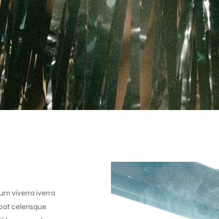
um viverra iverra
pat celerisque