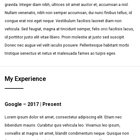
gravida. Integer diam nibh, ultrices sit amet auctor et, accumsan a nisl.
Nullam venenatis, nibh non semper accumsan, dui nunc finibus tellus, id
congue erat nisi eget neque. Vestibulum facilisis laoreet diam non
vehicula. Sed feugiat, magna at tincidunt semper, felis orci facilisis lacus,
id porttitor justo elit vitae libero. Proin molestie at justo sed suscipit.
Donec nec augue vel velit iaculis posuere. Pellentesque habitant morbi
tristique senectus et netus et malesuada fames ac turpis eges.
My Experience
Google – 2017 | Present
Lorem ipsum dolor sit amet, consectetur adipiscing elit. Etiam nec
bibendum mauris. Curabitur quis vehicula leo. Vivamus leo ipsum,
convallis at magna sit amet, blandit condimentum neque. Quisque non