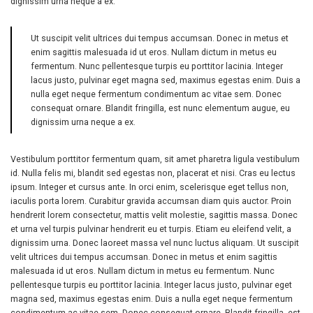
dignissim urna neque a ex.
Ut suscipit velit ultrices dui tempus accumsan. Donec in metus et
enim sagittis malesuada id ut eros. Nullam dictum in metus eu
fermentum. Nunc pellentesque turpis eu porttitor lacinia. Integer
lacus justo, pulvinar eget magna sed, maximus egestas enim. Duis a
nulla eget neque fermentum condimentum ac vitae sem. Donec
consequat ornare. Blandit fringilla, est nunc elementum augue, eu
dignissim urna neque a ex.
Vestibulum porttitor fermentum quam, sit amet pharetra ligula vestibulum
id. Nulla felis mi, blandit sed egestas non, placerat et nisi. Cras eu lectus
ipsum. Integer et cursus ante. In orci enim, scelerisque eget tellus non,
iaculis porta lorem. Curabitur gravida accumsan diam quis auctor. Proin
hendrerit lorem consectetur, mattis velit molestie, sagittis massa. Donec
et urna vel turpis pulvinar hendrerit eu et turpis. Etiam eu eleifend velit, a
dignissim urna. Donec laoreet massa vel nunc luctus aliquam. Ut suscipit
velit ultrices dui tempus accumsan. Donec in metus et enim sagittis
malesuada id ut eros. Nullam dictum in metus eu fermentum. Nunc
pellentesque turpis eu porttitor lacinia. Integer lacus justo, pulvinar eget
magna sed, maximus egestas enim. Duis a nulla eget neque fermentum
condimentum ac vitae sem. Donec consequat ornare. Blandit fringilla, est