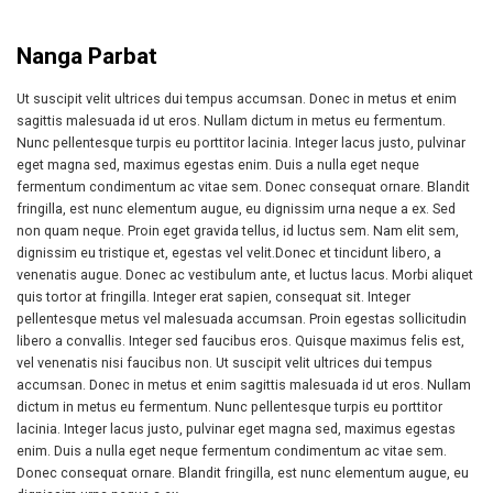
Nanga Parbat
Ut suscipit velit ultrices dui tempus accumsan. Donec in metus et enim
sagittis malesuada id ut eros. Nullam dictum in metus eu fermentum.
Nunc pellentesque turpis eu porttitor lacinia. Integer lacus justo, pulvinar
eget magna sed, maximus egestas enim. Duis a nulla eget neque
fermentum condimentum ac vitae sem. Donec consequat ornare. Blandit
fringilla, est nunc elementum augue, eu dignissim urna neque a ex. Sed
non quam neque. Proin eget gravida tellus, id luctus sem. Nam elit sem,
dignissim eu tristique et, egestas vel velit.Donec et tincidunt libero, a
venenatis augue. Donec ac vestibulum ante, et luctus lacus. Morbi aliquet
quis tortor at fringilla. Integer erat sapien, consequat sit. Integer
pellentesque metus vel malesuada accumsan. Proin egestas sollicitudin
libero a convallis. Integer sed faucibus eros. Quisque maximus felis est,
vel venenatis nisi faucibus non. Ut suscipit velit ultrices dui tempus
accumsan. Donec in metus et enim sagittis malesuada id ut eros. Nullam
dictum in metus eu fermentum. Nunc pellentesque turpis eu porttitor
lacinia. Integer lacus justo, pulvinar eget magna sed, maximus egestas
enim. Duis a nulla eget neque fermentum condimentum ac vitae sem.
Donec consequat ornare. Blandit fringilla, est nunc elementum augue, eu