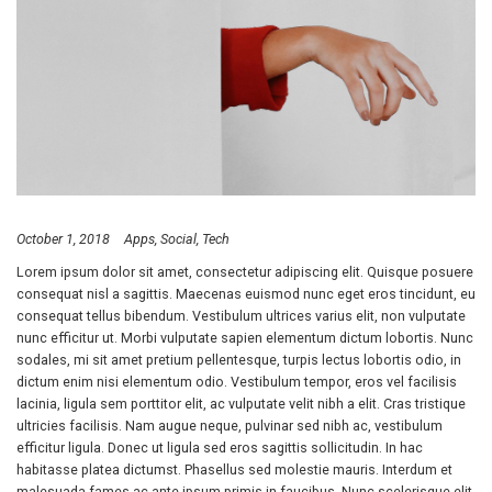
October 1, 2018
Apps
Social
Tech
Lorem ipsum dolor sit amet, consectetur adipiscing elit. Quisque posuere
consequat nisl a sagittis. Maecenas euismod nunc eget eros tincidunt, eu
consequat tellus bibendum. Vestibulum ultrices varius elit, non vulputate
nunc efficitur ut. Morbi vulputate sapien elementum dictum lobortis. Nunc
sodales, mi sit amet pretium pellentesque, turpis lectus lobortis odio, in
dictum enim nisi elementum odio. Vestibulum tempor, eros vel facilisis
lacinia, ligula sem porttitor elit, ac vulputate velit nibh a elit. Cras tristique
ultricies facilisis. Nam augue neque, pulvinar sed nibh ac, vestibulum
efficitur ligula. Donec ut ligula sed eros sagittis sollicitudin. In hac
habitasse platea dictumst. Phasellus sed molestie mauris. Interdum et
malesuada fames ac ante ipsum primis in faucibus. Nunc scelerisque elit