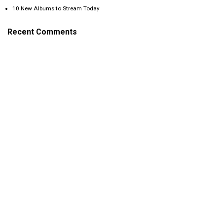
10 New Albums to Stream Today
Recent Comments
A WordPress Commenter
on
Hello world!
Chris Johnson
on
Can Robots find a home?
John Doe
on
Can Robots find a home?
Eddie Barkley
on
Can Robots find a home?
John Doe
on
Facebook AR/VR
Categories
Apps
Construction
Education
Music