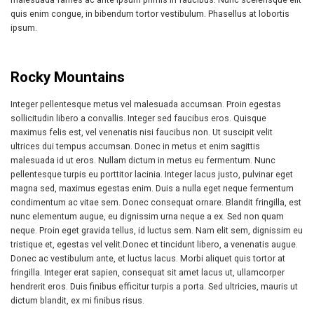
quis enim congue, in bibendum tortor vestibulum. Phasellus at lobortis
ipsum.
Rocky Mountains
Integer pellentesque metus vel malesuada accumsan. Proin egestas
sollicitudin libero a convallis. Integer sed faucibus eros. Quisque
maximus felis est, vel venenatis nisi faucibus non. Ut suscipit velit
ultrices dui tempus accumsan. Donec in metus et enim sagittis
malesuada id ut eros. Nullam dictum in metus eu fermentum. Nunc
pellentesque turpis eu porttitor lacinia. Integer lacus justo, pulvinar eget
magna sed, maximus egestas enim. Duis a nulla eget neque fermentum
condimentum ac vitae sem. Donec consequat ornare. Blandit fringilla, est
nunc elementum augue, eu dignissim urna neque a ex. Sed non quam
neque. Proin eget gravida tellus, id luctus sem. Nam elit sem, dignissim eu
tristique et, egestas vel velit.Donec et tincidunt libero, a venenatis augue.
Donec ac vestibulum ante, et luctus lacus. Morbi aliquet quis tortor at
fringilla. Integer erat sapien, consequat sit amet lacus ut, ullamcorper
hendrerit eros. Duis finibus efficitur turpis a porta. Sed ultricies, mauris ut
dictum blandit, ex mi finibus risus.