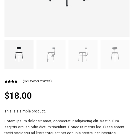
(
3
customer reviews)
Rated
3
4.67
out of 5
$
18.00
based on
customer
ratings
This is a simple product.
Lorem ipsum dolor sit amet, consectetur adipiscing elit. Vestibulum
sagittis orci ac odio dictum tincidunt. Donec ut metus leo. Class aptent
taciti sociosqu ad litora torquent per conubia nostra, per inceptos