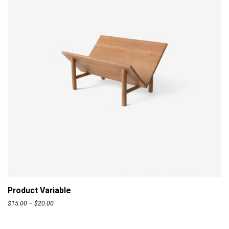
Product Variable
$
15.00
–
$
20.00